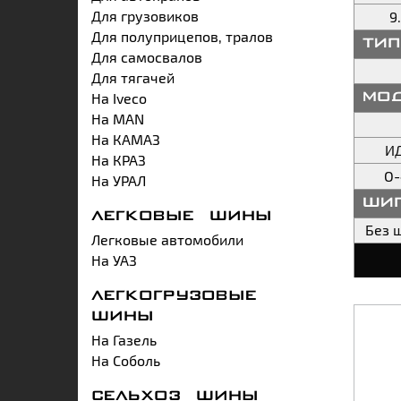
Для грузовиков
9
Для полуприцепов, тралов
ти
Для самосвалов
Для тягачей
На Iveco
мо
На MAN
На КАМАЗ
И
На КРАЗ
О-
На УРАЛ
ши
ЛЕГКОВЫЕ ШИНЫ
Без 
Легковые автомобили
На УАЗ
ЛЕГКОГРУЗОВЫЕ
ШИНЫ
На Газель
На Соболь
СЕЛЬХОЗ ШИНЫ