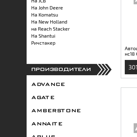
На JCB
На John Deere
На Komatsu
На New Holland
на Reach Stacker
На Shantui
Ричстакер
Авто
нс18
30
ПРОИЗВОДИТЕЛИ
ADVANCE
AGATE
AMBERSTONE
ANNAITE