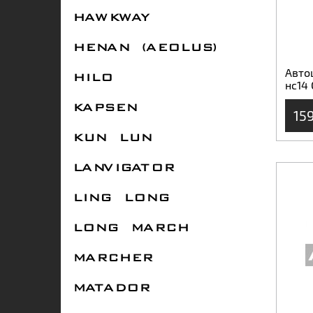
HAWKWAY
HENAN (AEOLUS)
Авто
HILO
нс14
KAPSEN
15
KUN LUN
LANVIGATOR
LING LONG
LONG MARCH
MARCHER
MATADOR