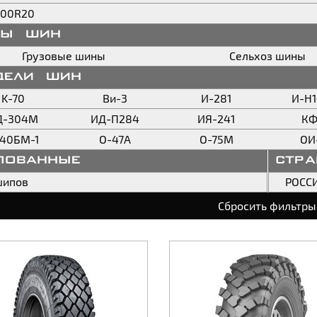
.00R20
пы шин
Грузовые шины
Сельхоз шины
дели шин
K-70
Ви-3
И-281
И-Н1
Д-304М
ИД-П284
ИЯ-241
КФ
40БМ-1
О-47А
О-75М
ОИ
пованные
стр
шипов
РОСС
Сбросить фильтры