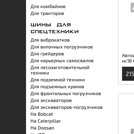
Для комбайнов
Для тракторов
ШИНЫ ДЛЯ
СПЕЦТЕХНИКИ
Для виброкатков
Для вилочных погрузчиков
Для грейдеров
Авто
Для карьерных самосвалов
нс18
Для лесозаготовительной
техники
21
Для подземной техники
Для подъемных кранов
Для фронтальных погрузчиков
Для экскаваторов
Для экскаваторов-погрузчиков
На Bobcat
На Caterpillar
На Doosan