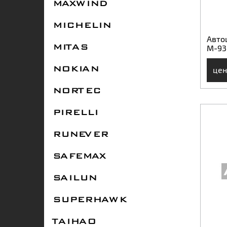
MAXWIND
MICHELIN
Авто
М-93
MITAS
цен
NOKIAN
NORTEC
PIRELLI
RUNEVER
SAFEMAX
SAILUN
SUPERHAWK
TAIHAO