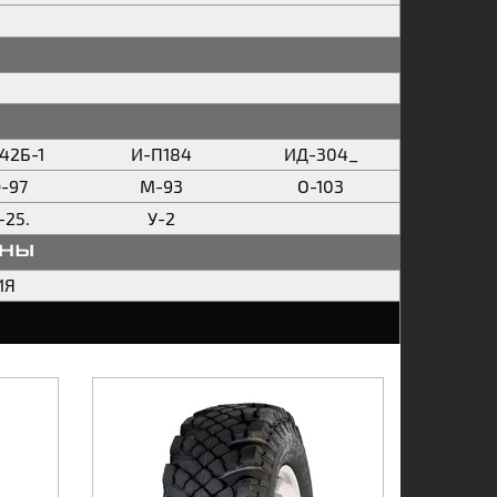
42Б-1
И-П184
ИД-304_
-97
М-93
О-103
-25.
У-2
аны
ИЯ