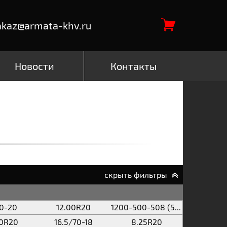
akaz@armata-khv.ru
Новости
Контакты
скрыть фильтры
00-20
12.00R20
1200-500-508 (500/70-508)
00R20
16.5/70-18
8.25R20