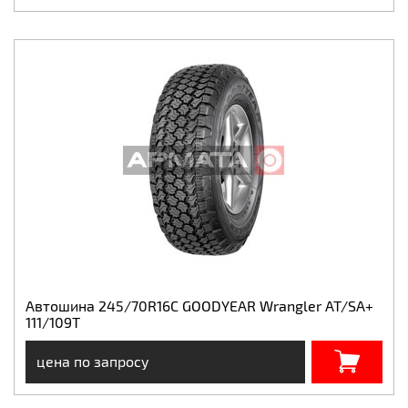
Автошина 245/70R16C GOODYEAR Wrangler AT/SA+
111/109T
цена по запросу