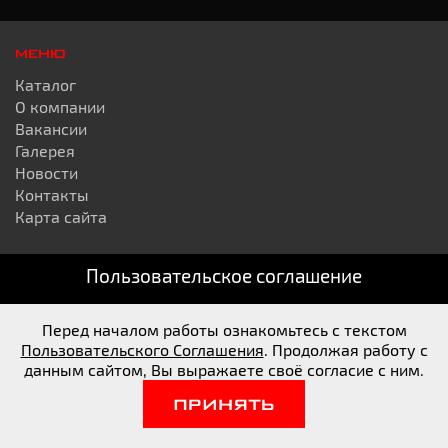
МЕНЮ
Каталог
О компании
Вакансии
Галерея
Новости
Контакты
Карта сайта
Пользовательское соглашение
КАТАЛОГ
Цепи
Диски
Перед началом работы ознакомьтесь с текстом
Грузовые шины
Пользовательского Соглашения
. Продолжая работу с
данным сайтом, Вы выражаете своё согласие с ним.
Легковые шины
Легкогрузовые шины
ПРИНЯТЬ
Сельхоз шины
Шины для спецтехники