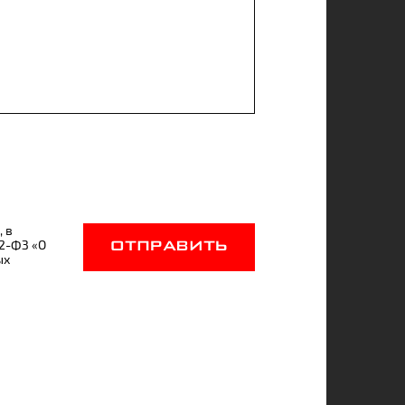
, в
52-ФЗ «О
ОТПРАВИТЬ
ых