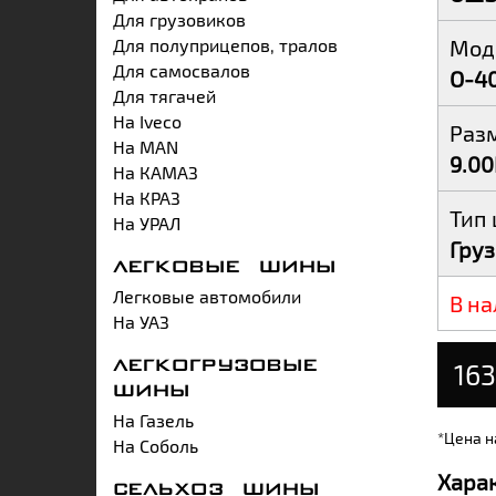
Для грузовиков
Для полуприцепов, тралов
Мод
Для самосвалов
О-4
Для тягачей
На Iveco
Раз
На MAN
9.0
На КАМАЗ
На КРАЗ
Тип
На УРАЛ
Гру
ЛЕГКОВЫЕ ШИНЫ
Легковые автомобили
В на
На УАЗ
163
ЛЕГКОГРУЗОВЫЕ
ШИНЫ
На Газель
*Цена н
На Соболь
Хара
СЕЛЬХОЗ ШИНЫ