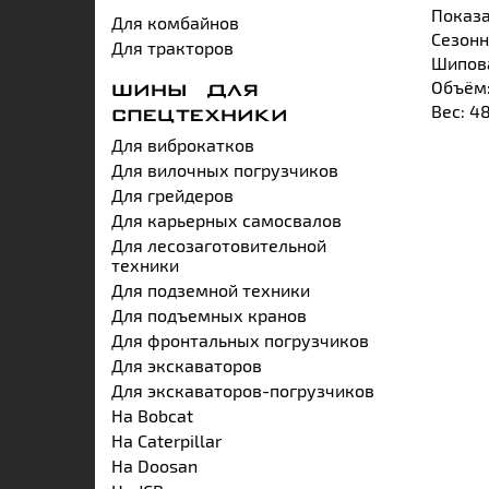
Показа
Для комбайнов
Сезонн
Для тракторов
Шипова
Объём:
ШИНЫ ДЛЯ
Вес: 4
СПЕЦТЕХНИКИ
Для виброкатков
Для вилочных погрузчиков
Для грейдеров
Для карьерных самосвалов
Для лесозаготовительной
техники
Для подземной техники
Для подъемных кранов
Для фронтальных погрузчиков
Для экскаваторов
Для экскаваторов-погрузчиков
На Bobcat
На Caterpillar
На Doosan