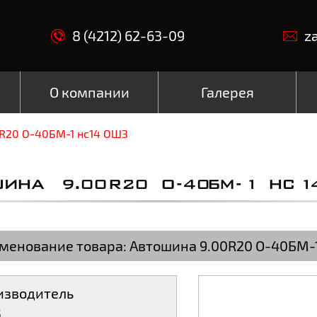
8 (4212) 62-63-09
z
О компании
Галерея
R20 О-40БМ-1 нс14 ОШЗ
ШИНА 9.00R20 О-40БМ-1 НС1
менование товара:
Автошина 9.00R20 О-40БМ-
изводитель
З