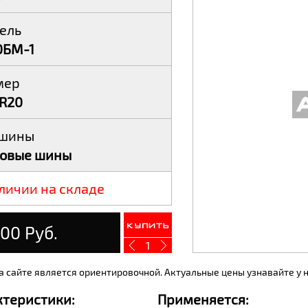
ель
0БМ-1
мер
0R20
 шины
зовые шины
личии на складе
00 Руб.
Купить
1
а сайте является ориентировочной. Актуальные цены узнавайте у
ктеристики:
Применяется: