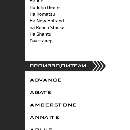
На JCB
На John Deere
На Komatsu
На New Holland
на Reach Stacker
На Shantui
Ричстакер
ПРОИЗВОДИТЕЛИ
ADVANCE
AGATE
AMBERSTONE
ANNAITE