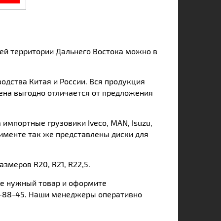
сей территории Дальнего Востока можно в
дства Китая и России. Вся продукция
ена выгодно отличается от предложения
а импортные грузовики
Iveco
,
MAN
,
Isuzu
,
тименте так же представлены диски для
 размеров
R
20,
R
21,
R
22,5.
ге нужный товар и оформите
74-88-45. Наши менеджеры оперативно