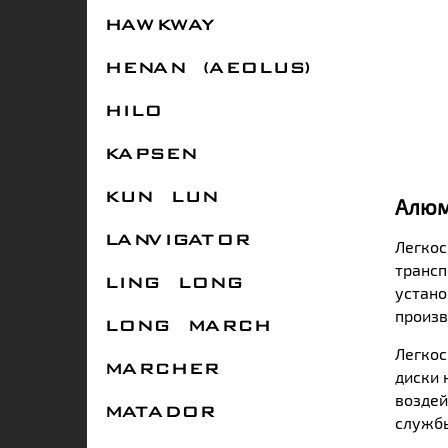
HAWKWAY
HENAN (AEOLUS)
HILO
KAPSEN
KUN LUN
Алюм
LANVIGATOR
Легкос
трансп
LING LONG
устано
произв
LONG MARCH
Легкос
MARCHER
диски 
воздей
MATADOR
службы