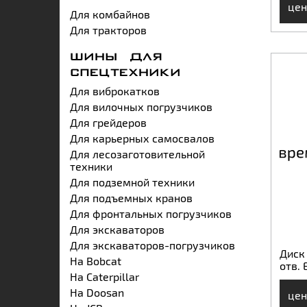
цен
Для комбайнов
Для тракторов
ШИНЫ ДЛЯ
СПЕЦТЕХНИКИ
Для виброкатков
Для вилочных погрузчиков
Для грейдеров
Для карьерных самосвалов
Для лесозаготовительной
техники
Для подземной техники
Для подъемных кранов
Для фронтальных погрузчиков
Для экскаваторов
Для экскаваторов-погрузчиков
Диск 
На Bobcat
отв. 
На Caterpillar
На Doosan
цен