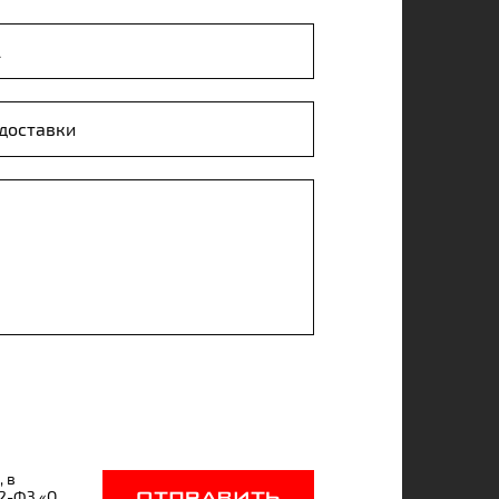
, в
52-ФЗ «О