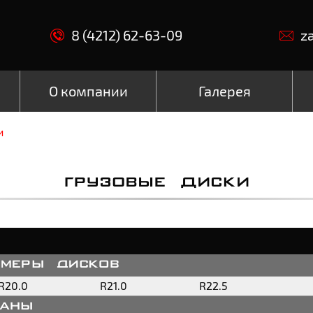
8 (4212) 62-63-09
z
О компании
Галерея
и
ГРУЗОВЫЕ ДИСКИ
змеры дисков
R20.0
R21.0
R22.5
раны