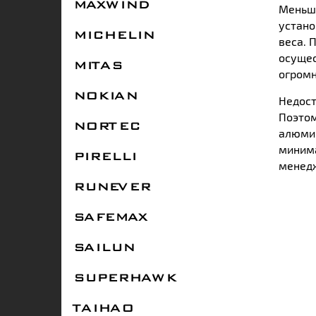
MAXWIND
Меньши
устано
MICHELIN
веса. 
осущес
MITAS
огромн
NOKIAN
Недост
Поэтом
NORTEC
алюмин
минима
PIRELLI
менедж
RUNEVER
SAFEMAX
SAILUN
SUPERHAWK
TAIHAO