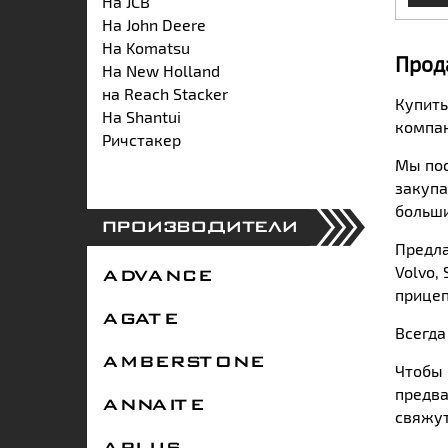
На JCB
На John Deere
На Komatsu
Прод
На New Holland
на Reach Stacker
Купить
На Shantui
компан
Ричстакер
Мы пос
закупа
больши
ПРОИЗВОДИТЕЛИ
Предла
Volvo
,
ADVANCE
прицеп
AGATE
Всегда
AMBERSTONE
Чтобы 
предва
ANNAITE
свяжут