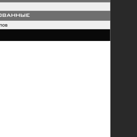
ованные
пов