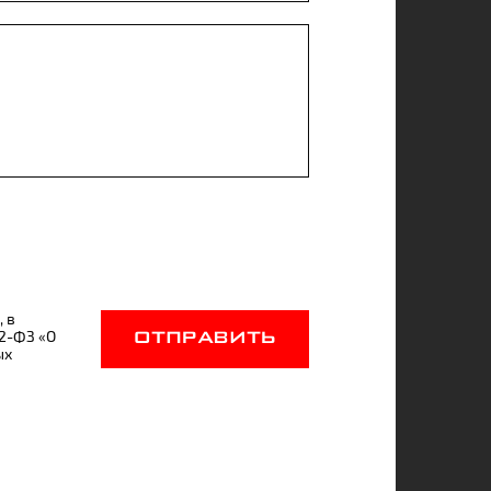
, в
52-ФЗ «О
ОТПРАВИТЬ
ых