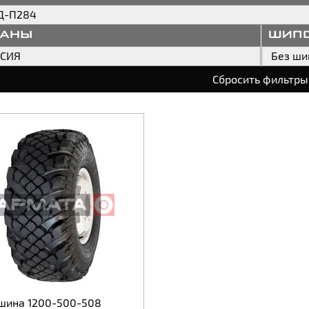
Д-П284
раны
шип
ССИЯ
Без ши
Сбросить фильтры
шина 1200-500-508