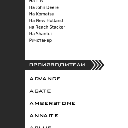
На JCB
На John Deere
На Komatsu
На New Holland
на Reach Stacker
На Shantui
Ричстакер
ПРОИЗВОДИТЕЛИ
ADVANCE
AGATE
AMBERSTONE
ANNAITE