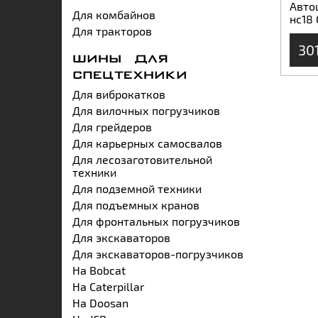
Авто
Для комбайнов
нс18
Для тракторов
30
ШИНЫ ДЛЯ
СПЕЦТЕХНИКИ
Для виброкатков
Для вилочных погрузчиков
Для грейдеров
Для карьерных самосвалов
Для лесозаготовительной
техники
Для подземной техники
Для подъемных кранов
Для фронтальных погрузчиков
Для экскаваторов
Для экскаваторов-погрузчиков
На Bobcat
На Caterpillar
На Doosan