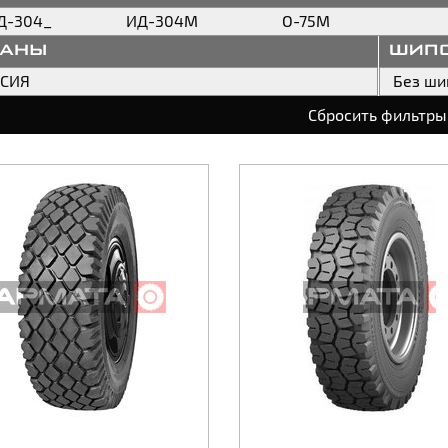
Д-304_
ИД-304М
О-75М
раны
шип
ССИЯ
Без ши
Сбросить фильтры