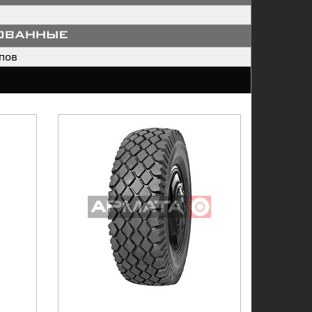
ованные
пов