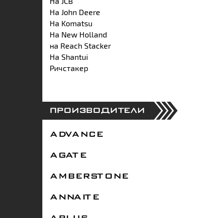
На JCB
На John Deere
На Komatsu
На New Holland
на Reach Stacker
На Shantui
Ричстакер
ПРОИЗВОДИТЕЛИ
ADVANCE
AGATE
AMBERSTONE
ANNAITE