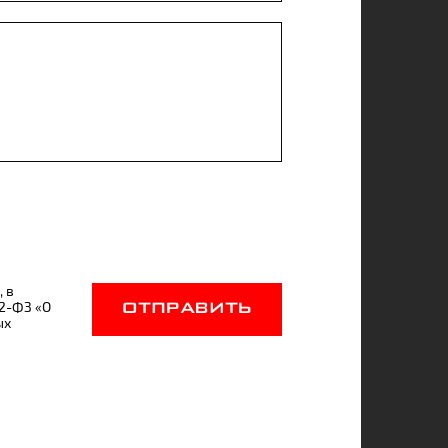
, в
52-ФЗ «О
ОТПРАВИТЬ
ых