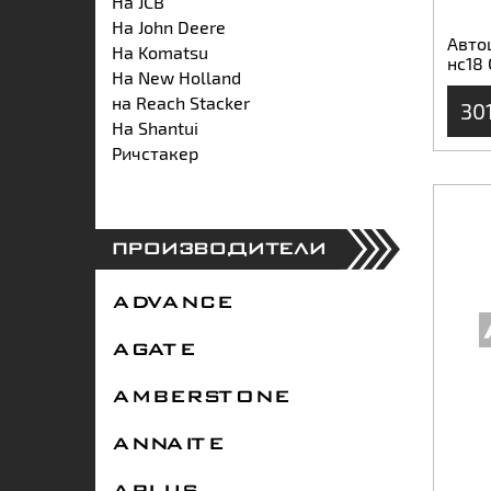
На JCB
На John Deere
Авто
На Komatsu
нс18
На New Holland
на Reach Stacker
30
На Shantui
Ричстакер
ПРОИЗВОДИТЕЛИ
ADVANCE
AGATE
AMBERSTONE
ANNAITE