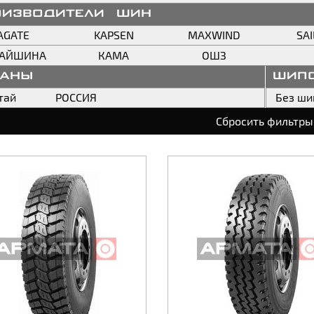
оизводители шин
AGATE
KAPSEN
MAXWIND
SA
ТАЙШИНА
КАМА
ОШЗ
раны
шип
тай
РОССИЯ
Без ши
Сбросить фильтры