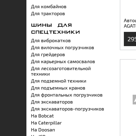
Для комбайнов
Для тракторов
Авто
AGAT
ШИНЫ ДЛЯ
СПЕЦТЕХНИКИ
29
Для виброкатков
Для вилочных погрузчиков
Для грейдеров
Для карьерных самосвалов
Для лесозаготовительной
техники
Для подземной техники
Для подъемных кранов
Для фронтальных погрузчиков
Для экскаваторов
Для экскаваторов-погрузчиков
На Bobcat
На Caterpillar
На Doosan