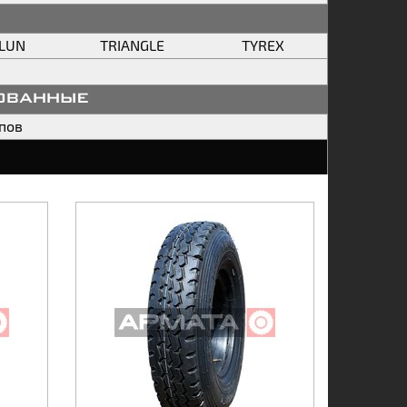
ILUN
TRIANGLE
TYREX
ованные
пов