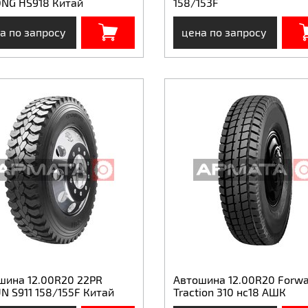
ONG HS918 Китай
158/153F
а по запросу
цена по запросу
шина 12.00R20 22PR
Автошина 12.00R20 Forwa
N S911 158/155F Китай
Traction 310 нс18 АШК