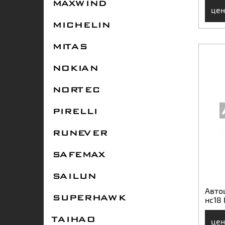
MAXWIND
цен
MICHELIN
MITAS
NOKIAN
NORTEC
PIRELLI
RUNEVER
SAFEMAX
SAILUN
Авто
нс18
SUPERHAWK
цен
TAIHAO