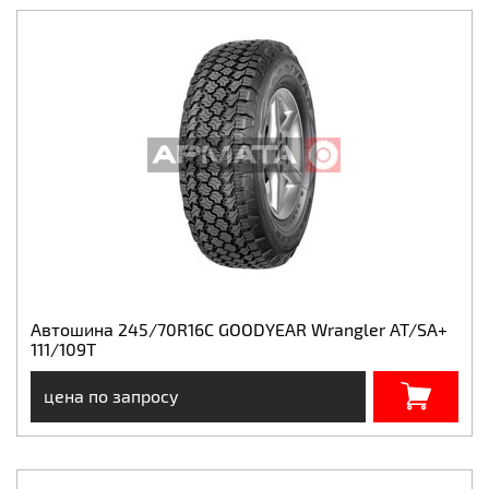
Автошина 245/70R16C GOODYEAR Wrangler AT/SA+
111/109T
цена по запросу