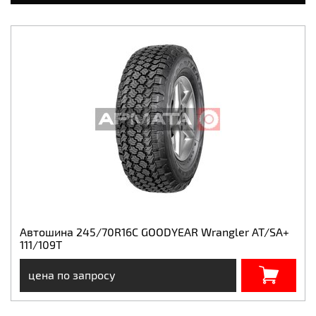
Автошина 245/70R16C GOODYEAR Wrangler AT/SA+
111/109T
цена по запросу