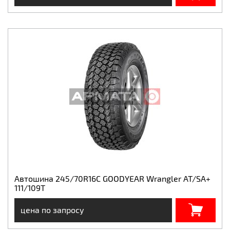
Автошина 245/70R16C GOODYEAR Wrangler AT/SA+
111/109T
цена по запросу