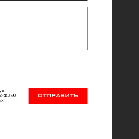
, в
52-ФЗ «О
ОТПРАВИТЬ
ых