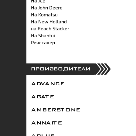
На JCB
На John Deere
На Komatsu
На New Holland
на Reach Stacker
На Shantui
Ричстакер
ПРОИЗВОДИТЕЛИ
ADVANCE
AGATE
AMBERSTONE
ANNAITE