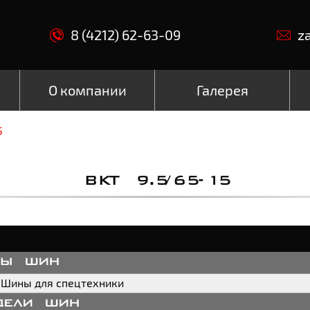
8 (4212) 62-63-09
z
О компании
Галерея
5
BKT 9.5/65-15
пы шин
Шины для спецтехники
дели шин