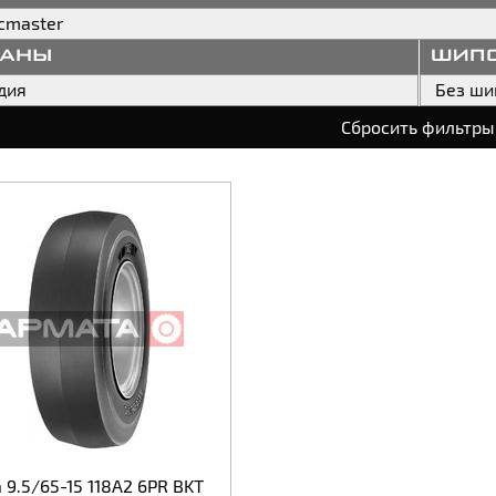
cmaster
раны
шип
дия
Без ши
Сбросить фильтры
9.5/65-15 118A2 6PR BKT