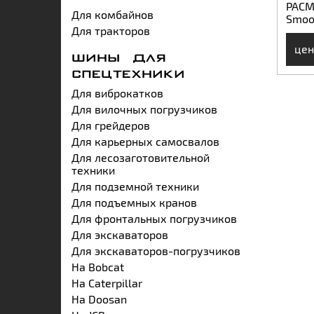
PACM
Для комбайнов
Smoo
Для тракторов
цен
ШИНЫ ДЛЯ
СПЕЦТЕХНИКИ
Для виброкатков
Для вилочных погрузчиков
Для грейдеров
Для карьерных самосвалов
Для лесозаготовительной
техники
Для подземной техники
Для подъемных кранов
Для фронтальных погрузчиков
Для экскаваторов
Для экскаваторов-погрузчиков
На Bobcat
На Caterpillar
На Doosan