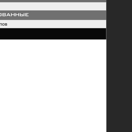
ованные
пов