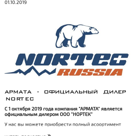
01.10.2019
АРМАТА - ОФИЦИАЛЬНЫЙ ДИЛЕР
NORTEC
С 1 октября 2019 года компания "АРМАТА" является
официальным дилером ООО "НОРТЕК"
У нас вы можете приобрести полный асоортимент
шин торговой марки NORTEC по цене официального
дилера - без промежуточных торговых наценок.