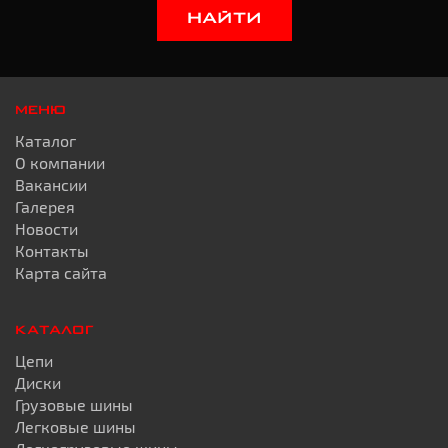
Triangle
является ...
НАЙТИ
Уходящий год стал первым годом работы для наш
высокие критерии качества работы
МЕНЮ
Каталог
О компании
Вакансии
Галерея
Новости
Контакты
Карта сайта
КАТАЛОГ
Цепи
Диски
Грузовые шины
Легковые шины
Мы организовали слаженную работу надёжной к