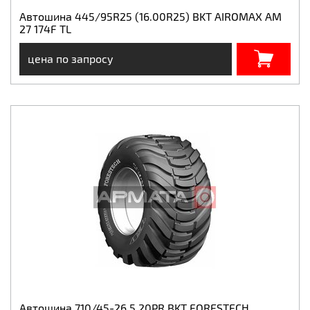
Автошина 445/95R25 (16.00R25) BKT AIROMAX AM
27 174F TL
цена по запросу
Автошина 710/45-26.5 20PR BKT FORESTECH