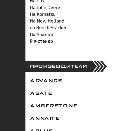
На JCB
На John Deere
На Komatsu
На New Holland
на Reach Stacker
На Shantui
Ричстакер
ПРОИЗВОДИТЕЛИ
ADVANCE
AGATE
AMBERSTONE
ANNAITE