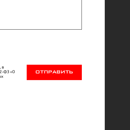
, в
52-ФЗ «О
ОТПРАВИТЬ
ых