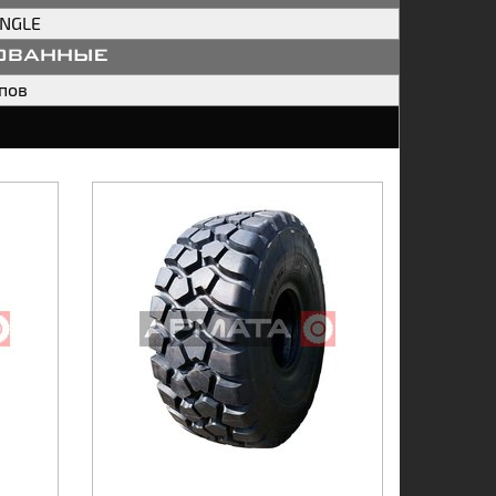
ANGLE
ованные
пов