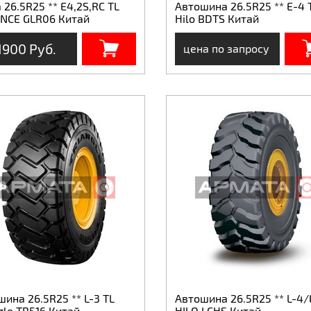
26.5R25 ** E4,2S,RC TL
Автошина 26.5R25 ** E-4 
NCE GLR06 Китай
Hilo BDTS Китай
1900 Руб.
цена по запросу
ина 26.5R25 ** L-3 TL
Автошина 26.5R25 ** L-4/
gle TB516 Китай
HILO LCHS Китай