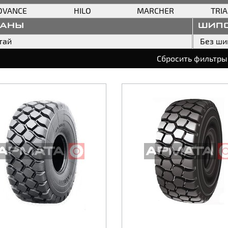
DVANCE
HILO
MARCHER
TRI
раны
шип
тай
Без ши
Сбросить фильтры