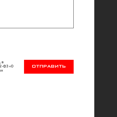
, в
52-ФЗ «О
ОТПРАВИТЬ
ых