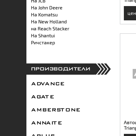
На JCB
На John Deere
цен
На Komatsu
На New Holland
на Reach Stacker
На Shantui
Ричстакер
ПРОИЗВОДИТЕЛИ
ADVANCE
AGATE
AMBERSTONE
Автош
ANNAITE
Trian