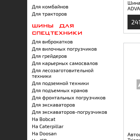
Шина 
Для комбайнов
ADVA
Для тракторов
24
ШИНЫ ДЛЯ
СПЕЦТЕХНИКИ
Для виброкатков
Для вилочных погрузчиков
Для грейдеров
Для карьерных самосвалов
Для лесозаготовительной
техники
Для подземной техники
Для подъемных кранов
Для фронтальных погрузчиков
Для экскаваторов
Для экскаваторов-погрузчиков
На Bobcat
На Caterpillar
На Doosan
Автош
Trian