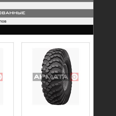
ованные
пов