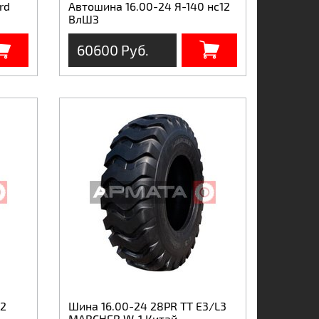
rd
Автошина 16.00-24 Я-140 нс12
ВлШЗ
60600 Руб.
-2
Шина 16.00-24 28PR TT E3/L3
MARCHER W-1 Китай