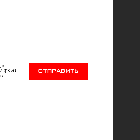
, в
52-ФЗ «О
ОТПРАВИТЬ
ых