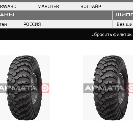
ORWARD
MARCHER
ВОЛТАЙР
раны
шип
тай
РОССИЯ
Без ши
Сбросить фильтры