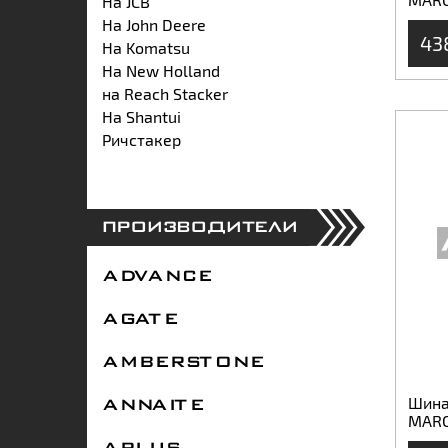
На JCB
На John Deere
43
На Komatsu
На New Holland
на Reach Stacker
На Shantui
Ричстакер
ПРОИЗВОДИТЕЛИ
ADVANCE
AGATE
AMBERSTONE
Шина
ANNAITE
MARC