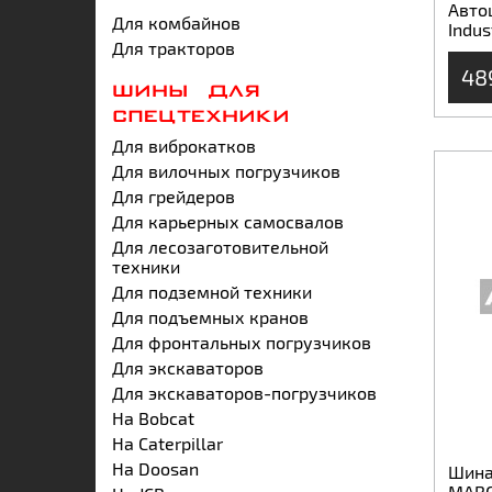
Авто
Для комбайнов
Indus
Для тракторов
48
ШИНЫ ДЛЯ
СПЕЦТЕХНИКИ
Для виброкатков
Для вилочных погрузчиков
Для грейдеров
Для карьерных самосвалов
Для лесозаготовительной
техники
Для подземной техники
Для подъемных кранов
Для фронтальных погрузчиков
Для экскаваторов
Для экскаваторов-погрузчиков
На Bobcat
На Caterpillar
На Doosan
Шина 
MARC