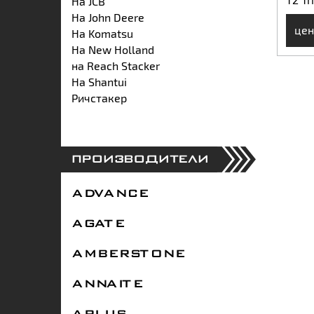
На JCB
На John Deere
цен
На Komatsu
На New Holland
на Reach Stacker
На Shantui
Ричстакер
ПРОИЗВОДИТЕЛИ
ADVANCE
AGATE
AMBERSTONE
ANNAITE