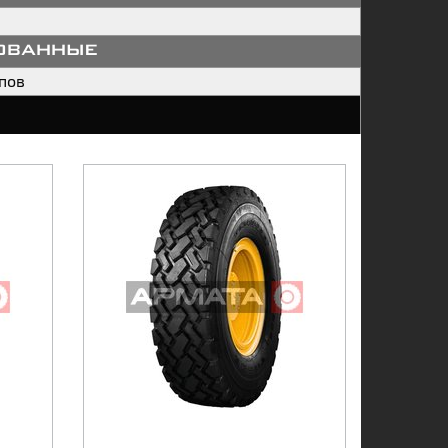
ованные
пов