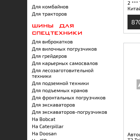
2 ***
Для комбайнов
Кита
Для тракторов
87
ШИНЫ ДЛЯ
СПЕЦТЕХНИКИ
Для виброкатков
Для вилочных погрузчиков
Для грейдеров
Для карьерных самосвалов
Для лесозаготовительной
техники
Для подземной техники
Для подъемных кранов
Для фронтальных погрузчиков
Для экскаваторов
Для экскаваторов-погрузчиков
На Bobcat
На Caterpillar
На Doosan
Автош
T2 Tr