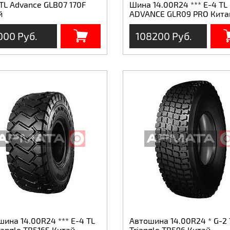
 TL Advance GLB07 170F
Шина 14.00R24 *** E-4 TL
й
ADVANCE GLR09 PRO Кита
000 Руб.
108200 Руб.
ина 14.00R24 *** E-4 TL
Автошина 14.00R24 * G-2 
iangle TB516S Китай
Triangle TB596 Китай