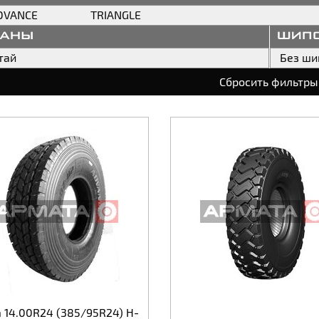
DVANCE
TRIANGLE
раны
шип
тай
Без ши
Сбросить фильтры
 14.00R24 (385/95R24) H-