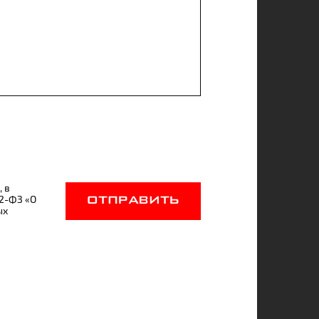
, в
52-ФЗ «О
ОТПРАВИТЬ
ых