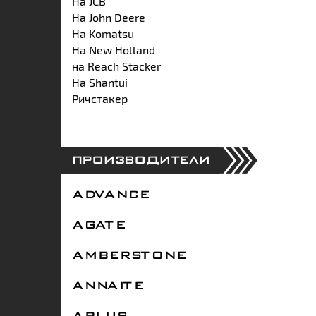
На JCB
На John Deere
На Komatsu
На New Holland
на Reach Stacker
На Shantui
Ричстакер
ПРОИЗВОДИТЕЛИ
ADVANCE
AGATE
AMBERSTONE
ANNAITE