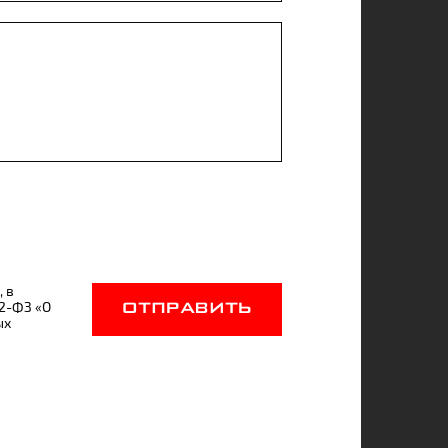
, в
52-ФЗ «О
ОТПРАВИТЬ
ых