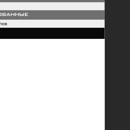
ованные
пов