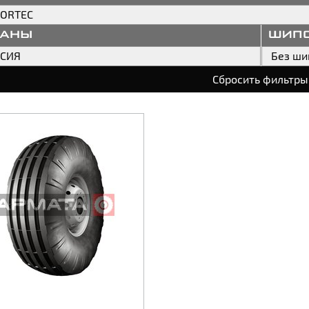
ORTEC
раны
шип
ССИЯ
Без ши
Сбросить фильтры