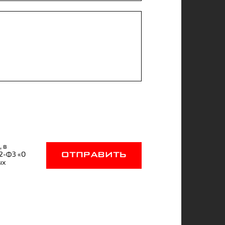
, в
52-ФЗ «О
ОТПРАВИТЬ
ых