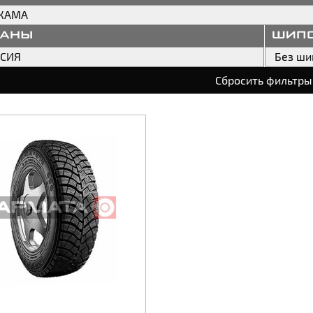
КАМА
раны
шип
ССИЯ
Без ши
Сбросить фильтры