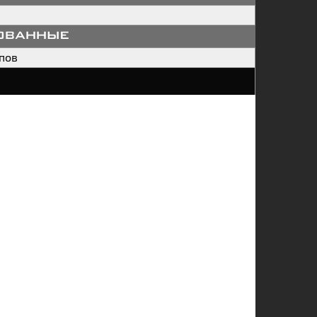
ованные
пов