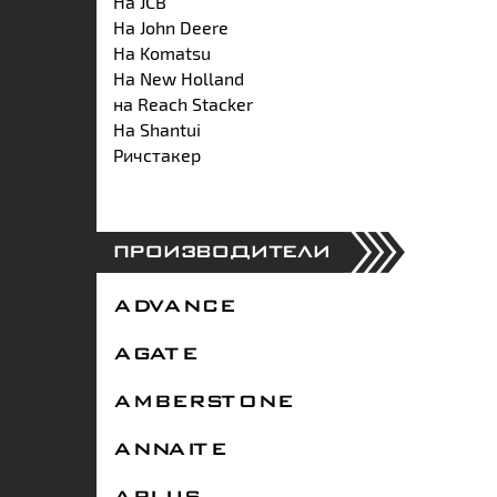
На JCB
На John Deere
На Komatsu
На New Holland
на Reach Stacker
На Shantui
Ричстакер
ПРОИЗВОДИТЕЛИ
ADVANCE
AGATE
AMBERSTONE
ANNAITE