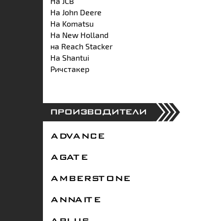
На JCB
На John Deere
На Komatsu
На New Holland
на Reach Stacker
На Shantui
Ричстакер
ПРОИЗВОДИТЕЛИ
ADVANCE
AGATE
AMBERSTONE
ANNAITE