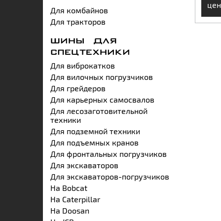
цен
Для комбайнов
Для тракторов
ШИНЫ ДЛЯ
СПЕЦТЕХНИКИ
Для виброкатков
Для вилочных погрузчиков
Для грейдеров
Для карьерных самосвалов
Для лесозаготовительной
техники
Для подземной техники
Для подъемных кранов
Для фронтальных погрузчиков
Для экскаваторов
Для экскаваторов-погрузчиков
На Bobcat
На Caterpillar
На Doosan