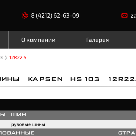
8 (4212) 62-63-09
z
О компании
Галерея
3
12R22.5
ИНЫ KAPSEN HS103 12R22
пы шин
Грузовые шины
пованные
стр