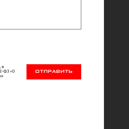
, в
52-ФЗ «О
ОТПРАВИТЬ
ых