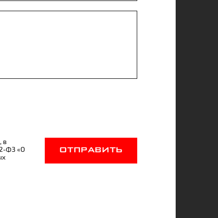
, в
52-ФЗ «О
ОТПРАВИТЬ
ых