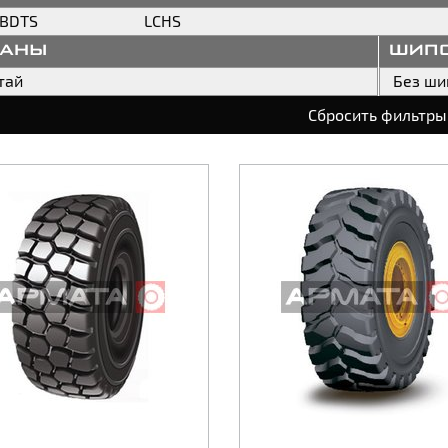
BDTS
LCHS
раны
шип
тай
Без ши
Сбросить фильтры