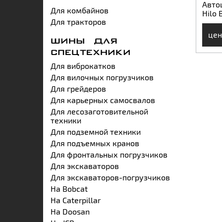
Автош
Для комбайнов
Hilo 
Для тракторов
цен
ШИНЫ ДЛЯ
СПЕЦТЕХНИКИ
Для виброкатков
Для вилочных погрузчиков
Для грейдеров
Для карьерных самосвалов
Для лесозаготовительной
техники
Для подземной техники
Для подъемных кранов
Для фронтальных погрузчиков
Для экскаваторов
Для экскаваторов-погрузчиков
На Bobcat
На Caterpillar
На Doosan