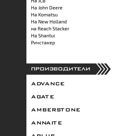
На JCB
На John Deere
На Komatsu
На New Holland
на Reach Stacker
На Shantui
Ричстакер
ПРОИЗВОДИТЕЛИ
ADVANCE
AGATE
AMBERSTONE
ANNAITE