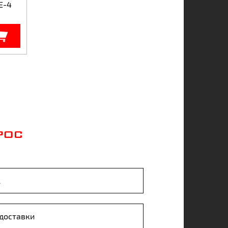
E-4
РОС