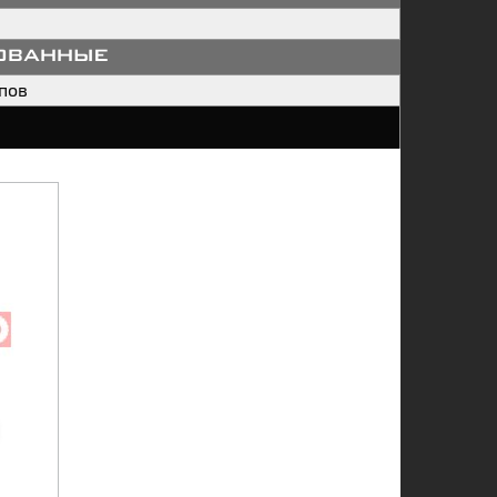
ованные
пов