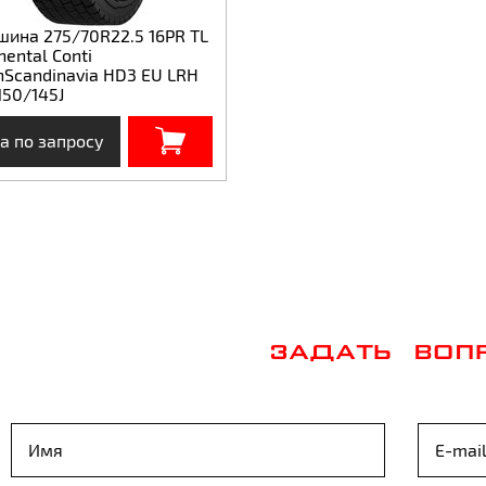
шина 275/70R22.5 16PR TL
nental Conti
nScandinavia HD3 EU LRH
150/145J
а по запросу
ЗАДАТЬ ВОП