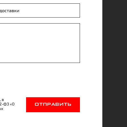
, в
52-ФЗ «О
ОТПРАВИТЬ
ых