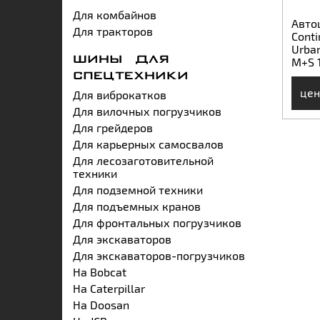
Для комбайнов
Авто
Для тракторов
Conti
Urba
M+S 
ШИНЫ ДЛЯ
СПЕЦТЕХНИКИ
цен
Для виброкатков
Для вилочных погрузчиков
Для грейдеров
Для карьерных самосвалов
Для лесозаготовительной
техники
Для подземной техники
Для подъемных кранов
Для фронтальных погрузчиков
Для экскаваторов
Для экскаваторов-погрузчиков
На Bobcat
На Caterpillar
На Doosan