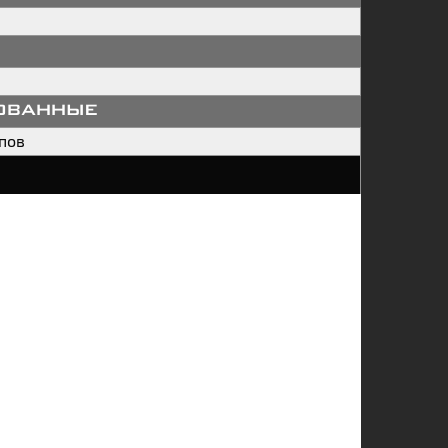
ованные
пов