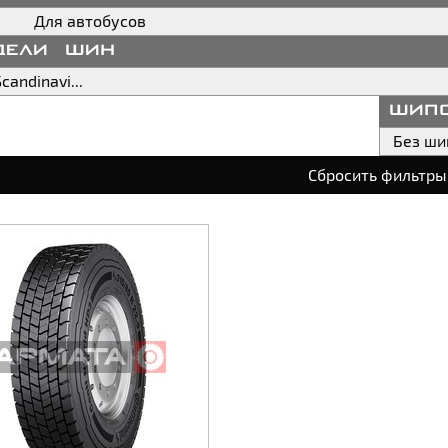
Для автобусов
дели шин
UrbanScandinavia HD3
шип
Без ши
Сбросить фильтры