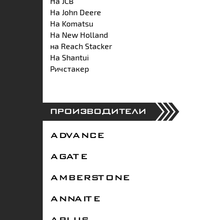
На JCB
На John Deere
На Komatsu
На New Holland
на Reach Stacker
На Shantui
Ричстакер
ПРОИЗВОДИТЕЛИ
ADVANCE
AGATE
AMBERSTONE
ANNAITE