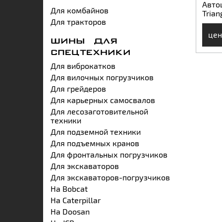
Авто
Для комбайнов
Trian
Для тракторов
цен
ШИНЫ ДЛЯ
СПЕЦТЕХНИКИ
Для виброкатков
Для вилочных погрузчиков
Для грейдеров
Для карьерных самосвалов
Для лесозаготовительной
техники
Для подземной техники
Для подъемных кранов
Для фронтальных погрузчиков
Для экскаваторов
Для экскаваторов-погрузчиков
На Bobcat
На Caterpillar
На Doosan