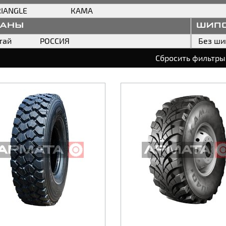
RIANGLE
КАМА
раны
шип
тай
РОССИЯ
Без ши
Сбросить фильтры