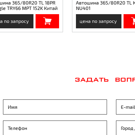
шина 365/80R20 TL 18PR
Автошина 365/80R20 ТL
gle TRY66 MPT 152K Китай
NU401
а по запросу
цена по запросу
ЗАДАТЬ ВОП