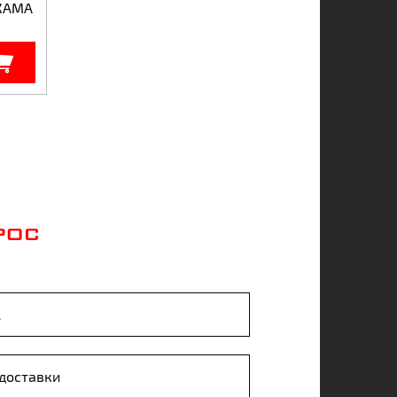
 КАМА
РОС