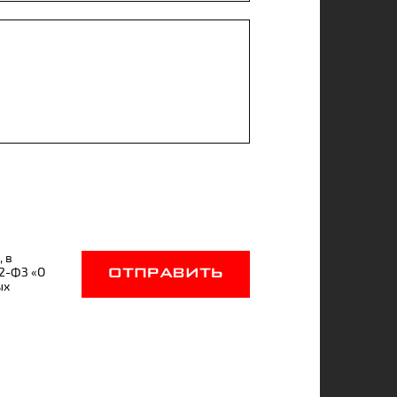
, в
52-ФЗ «О
ОТПРАВИТЬ
ых