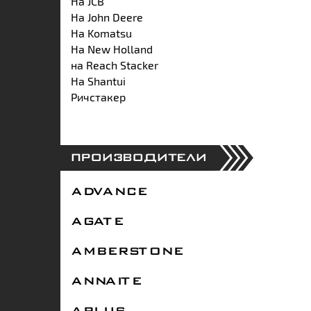
На JCB
На John Deere
На Komatsu
На New Holland
на Reach Stacker
На Shantui
Ричстакер
ПРОИЗВОДИТЕЛИ
ADVANCE
AGATE
AMBERSTONE
ANNAITE