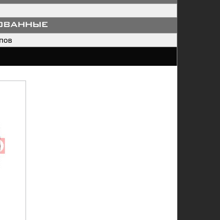
ованные
пов