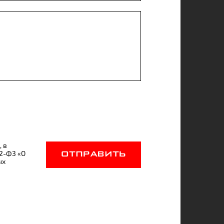
, в
52-ФЗ «О
ОТПРАВИТЬ
ых