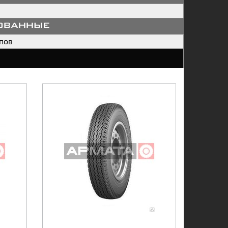
ованные
пов