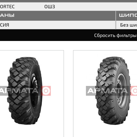
ORTEC
ОШЗ
раны
шип
ССИЯ
Без ши
Сбросить фильтры