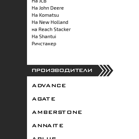
На JCB
На John Deere
На Komatsu
На New Holland
на Reach Stacker
На Shantui
Ричстакер
ПРОИЗВОДИТЕЛИ
ADVANCE
AGATE
AMBERSTONE
ANNAITE