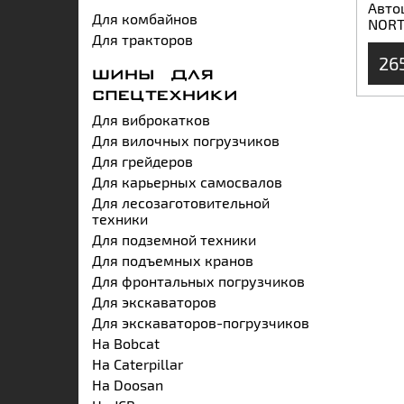
Авто
Для комбайнов
NORT
Для тракторов
26
ШИНЫ ДЛЯ
СПЕЦТЕХНИКИ
Для виброкатков
Для вилочных погрузчиков
Для грейдеров
Для карьерных самосвалов
Для лесозаготовительной
техники
Для подземной техники
Для подъемных кранов
Для фронтальных погрузчиков
Для экскаваторов
Для экскаваторов-погрузчиков
На Bobcat
На Caterpillar
На Doosan