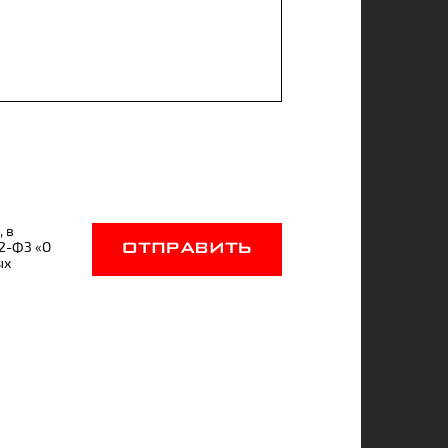
, в
52-ФЗ «О
ОТПРАВИТЬ
ых