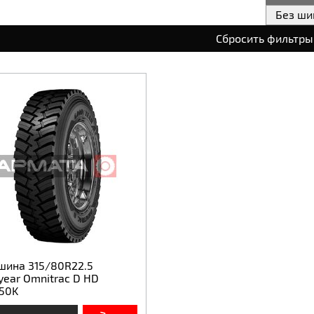
Без ши
Сбросить фильтры
шина 315/80R22.5
year Omnitrac D HD
150K