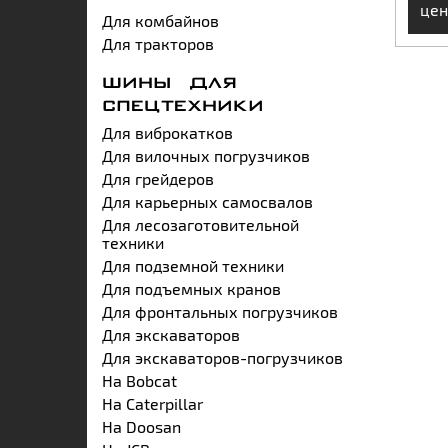
цен
Для комбайнов
Для тракторов
ШИНЫ ДЛЯ
СПЕЦТЕХНИКИ
Для виброкатков
Для вилочных погрузчиков
Для грейдеров
Для карьерных самосвалов
Для лесозаготовительной
техники
Для подземной техники
Для подъемных кранов
Для фронтальных погрузчиков
Для экскаваторов
Для экскаваторов-погрузчиков
На Bobcat
На Caterpillar
На Doosan