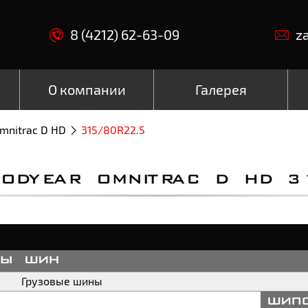
8 (4212) 62-63-09
z
О компании
Галерея
mnitrac D HD
315/80R22.5
ODYEAR OMNITRAC D HD 315
пы шин
Грузовые шины
шип