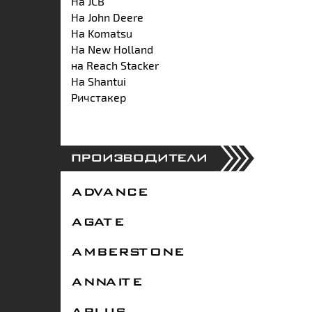
На JCB
На John Deere
На Komatsu
На New Holland
на Reach Stacker
На Shantui
Ричстакер
ПРОИЗВОДИТЕЛИ
ADVANCE
AGATE
AMBERSTONE
ANNAITE