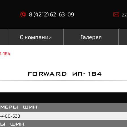
8 (4212) 62-63-09
z
О компании
Галерея
П-184
FORWARD ИП-184
змеры шин
0-400-533
пы шин