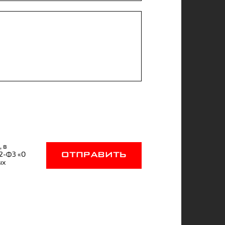
, в
52-ФЗ «О
ОТПРАВИТЬ
ых