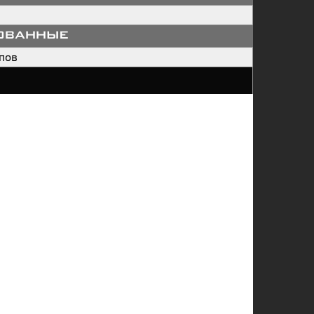
ованные
пов