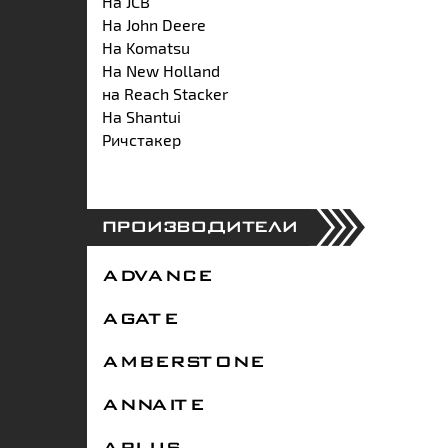
На JCB
На John Deere
На Komatsu
На New Holland
на Reach Stacker
На Shantui
Ричстакер
ПРОИЗВОДИТЕЛИ
ADVANCE
AGATE
AMBERSTONE
ANNAITE