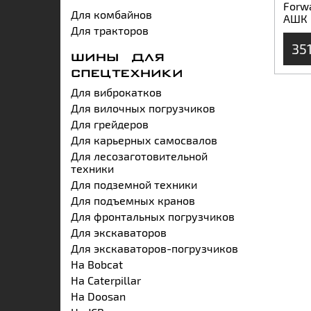
Forwa
Для комбайнов
АШК
Для тракторов
35
ШИНЫ ДЛЯ
СПЕЦТЕХНИКИ
Для виброкатков
Для вилочных погрузчиков
Для грейдеров
Для карьерных самосвалов
Для лесозаготовительной
техники
Для подземной техники
Для подъемных кранов
Для фронтальных погрузчиков
Для экскаваторов
Для экскаваторов-погрузчиков
На Bobcat
На Caterpillar
На Doosan