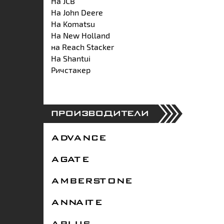
На JCB
На John Deere
На Komatsu
На New Holland
на Reach Stacker
На Shantui
Ричстакер
ПРОИЗВОДИТЕЛИ
ADVANCE
AGATE
AMBERSTONE
ANNAITE