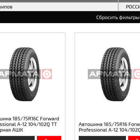
шипов
РОСС
Сбросить фильтры
шина 185/75R16C Forward
ssional А-12 104/102Q ТТ
Автошина 185/75R16 Forw
рная АШК
Professional А-12 104/102