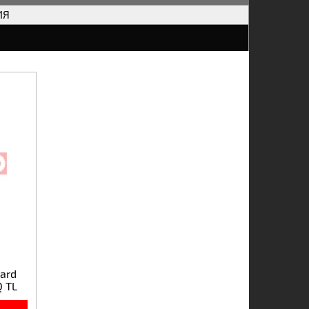
ИЯ
ard
Q ТL