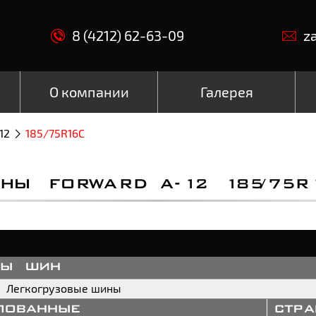
8 (4212) 62-63-09
z
О компании
Галерея
12
185/75R16С
НЫ FORWARD А-12 185/75R
пы шин
Легкогрузовые шины
пованные
стр