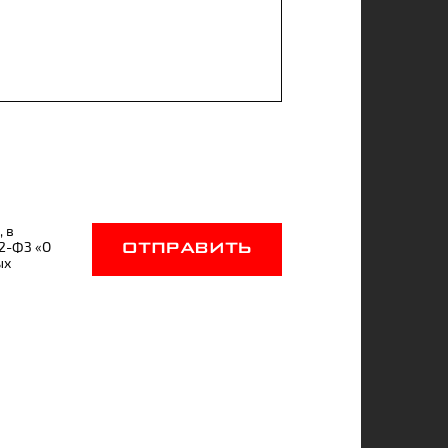
, в
52-ФЗ «О
ОТПРАВИТЬ
ых