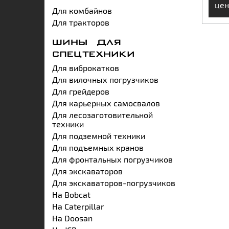
цен
Для комбайнов
Для тракторов
ШИНЫ ДЛЯ
СПЕЦТЕХНИКИ
Для виброкатков
Для вилочных погрузчиков
Для грейдеров
Для карьерных самосвалов
Для лесозаготовительной
техники
Для подземной техники
Для подъемных кранов
Для фронтальных погрузчиков
Для экскаваторов
Для экскаваторов-погрузчиков
На Bobcat
На Caterpillar
На Doosan