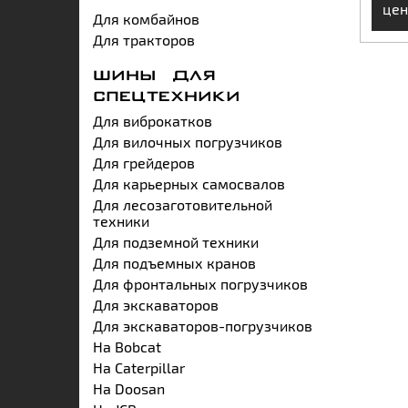
цен
Для комбайнов
Для тракторов
ШИНЫ ДЛЯ
СПЕЦТЕХНИКИ
Для виброкатков
Для вилочных погрузчиков
Для грейдеров
Для карьерных самосвалов
Для лесозаготовительной
техники
Для подземной техники
Для подъемных кранов
Для фронтальных погрузчиков
Для экскаваторов
Для экскаваторов-погрузчиков
На Bobcat
На Caterpillar
На Doosan