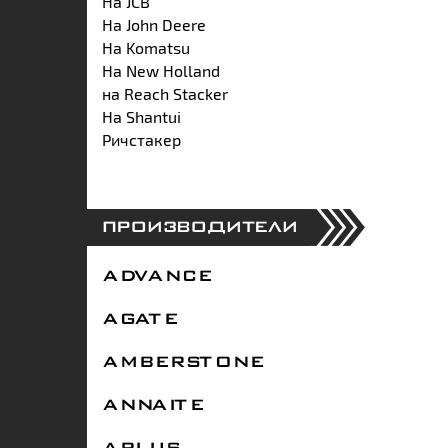
На JCB
На John Deere
На Komatsu
На New Holland
на Reach Stacker
На Shantui
Ричстакер
ПРОИЗВОДИТЕЛИ
ADVANCE
AGATE
AMBERSTONE
ANNAITE