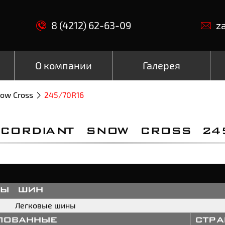
8 (4212) 62-63-09
z
О компании
Галерея
ow Cross
245/70R16
CORDIANT SNOW CROSS 245
пы шин
Легковые шины
пованные
стр