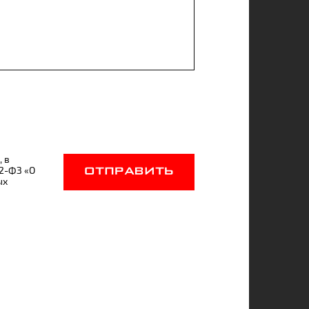
, в
52-ФЗ «О
ОТПРАВИТЬ
ых