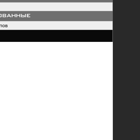
ованные
пов