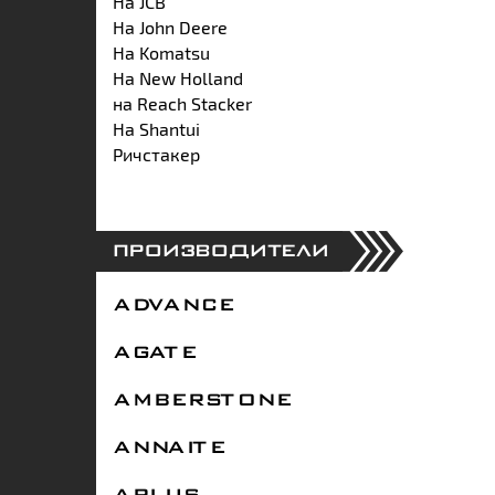
На JCB
На John Deere
На Komatsu
На New Holland
на Reach Stacker
На Shantui
Ричстакер
ПРОИЗВОДИТЕЛИ
ADVANCE
AGATE
AMBERSTONE
ANNAITE