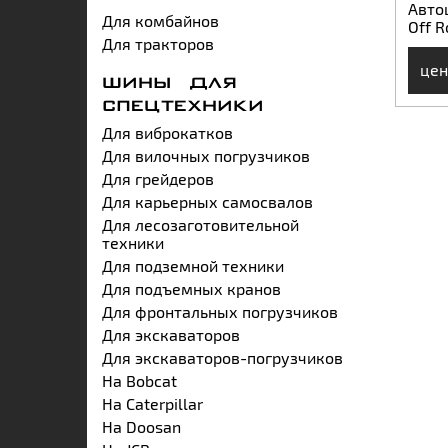
Авто
Для комбайнов
Off R
Для тракторов
цен
ШИНЫ ДЛЯ
СПЕЦТЕХНИКИ
Для виброкатков
Для вилочных погрузчиков
Для грейдеров
Для карьерных самосвалов
Для лесозаготовительной
техники
Для подземной техники
Для подъемных кранов
Для фронтальных погрузчиков
Для экскаваторов
Для экскаваторов-погрузчиков
На Bobcat
На Caterpillar
На Doosan