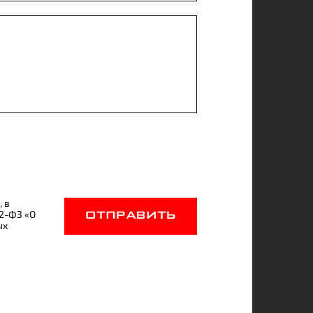
, в
52-ФЗ «О
ОТПРАВИТЬ
ых