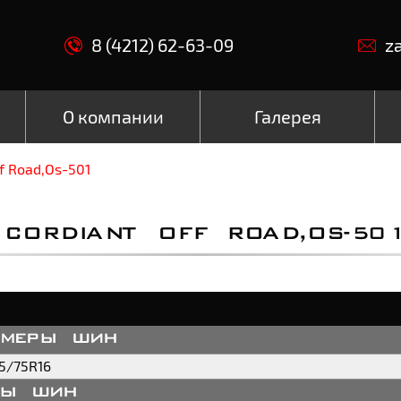
8 (4212) 62-63-09
z
О компании
Галерея
f Road,Os-501
CORDIANT OFF ROAD,OS-501
змеры шин
5/75R16
пы шин