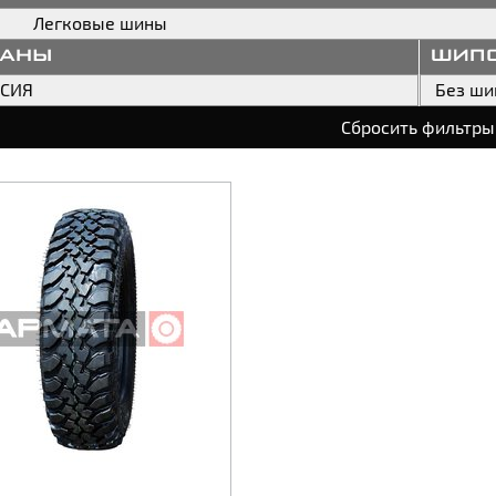
Легковые шины
раны
шип
ССИЯ
Без ши
Сбросить фильтры