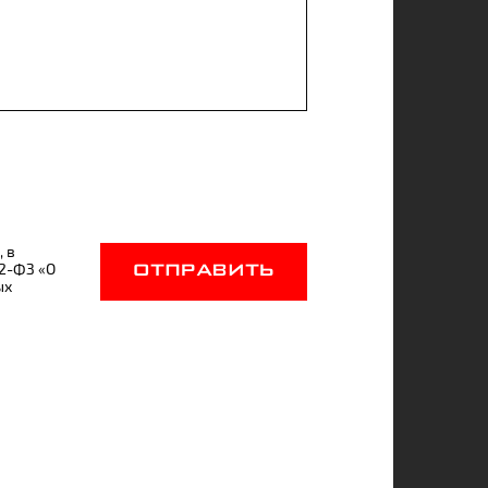
, в
52-ФЗ «О
ОТПРАВИТЬ
ых