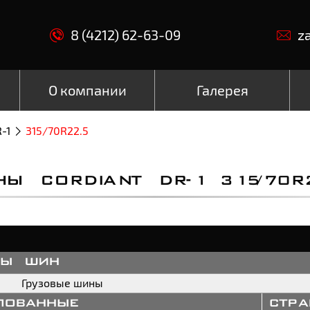
8 (4212) 62-63-09
z
О компании
Галерея
-1
315/70R22.5
НЫ CORDIANT DR-1 315/70R2
пы шин
Грузовые шины
пованные
стр