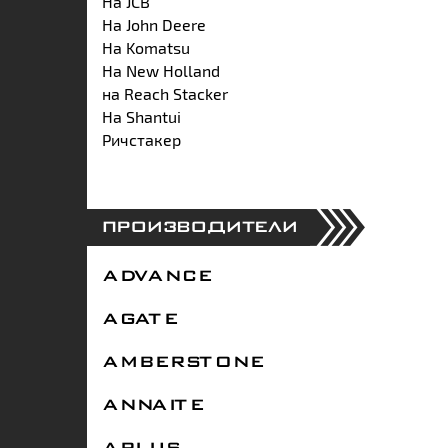
На JCB
На John Deere
На Komatsu
На New Holland
на Reach Stacker
На Shantui
Ричстакер
ПРОИЗВОДИТЕЛИ
ADVANCE
AGATE
AMBERSTONE
ANNAITE