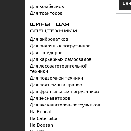
цен
Для комбайнов
Для тракторов
ШИНЫ ДЛЯ
СПЕЦТЕХНИКИ
Для виброкатков
Для вилочных погрузчиков
Для грейдеров
Для карьерных самосвалов
Для лесозаготовительной
техники
Для подземной техники
Для подъемных кранов
Для фронтальных погрузчиков
Для экскаваторов
Для экскаваторов-погрузчиков
На Bobcat
На Caterpillar
На Doosan