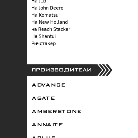
На JCB
На John Deere
На Komatsu
На New Holland
на Reach Stacker
На Shantui
Ричстакер
ПРОИЗВОДИТЕЛИ
ADVANCE
AGATE
AMBERSTONE
ANNAITE