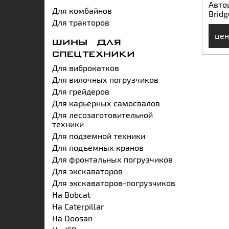
Авто
Для комбайнов
Bridg
Для тракторов
цен
ШИНЫ ДЛЯ
СПЕЦТЕХНИКИ
Для виброкатков
Для вилочных погрузчиков
Для грейдеров
Для карьерных самосвалов
Для лесозаготовительной
техники
Для подземной техники
Для подъемных кранов
Для фронтальных погрузчиков
Для экскаваторов
Для экскаваторов-погрузчиков
На Bobcat
На Caterpillar
На Doosan