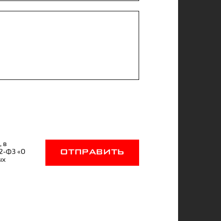
, в
52-ФЗ «О
ОТПРАВИТЬ
ых