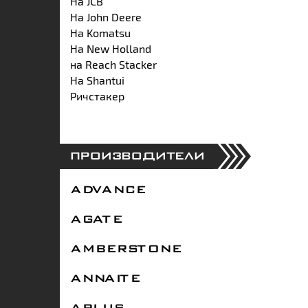
На JCB
На John Deere
На Komatsu
На New Holland
на Reach Stacker
На Shantui
Ричстакер
ПРОИЗВОДИТЕЛИ
ADVANCE
AGATE
AMBERSTONE
ANNAITE