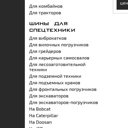
цен
Для комбайнов
Для тракторов
ШИНЫ ДЛЯ
СПЕЦТЕХНИКИ
Для виброкатков
Для вилочных погрузчиков
Для грейдеров
Для карьерных самосвалов
Для лесозаготовительной
техники
Для подземной техники
Для подъемных кранов
Для фронтальных погрузчиков
Для экскаваторов
Для экскаваторов-погрузчиков
На Bobcat
На Caterpillar
На Doosan