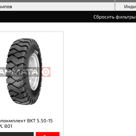
шипов
Инди
Сбросить фильтры
покмплект BKT 5.50-15
L 801