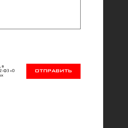
, в
52-ФЗ «О
ОТПРАВИТЬ
ых