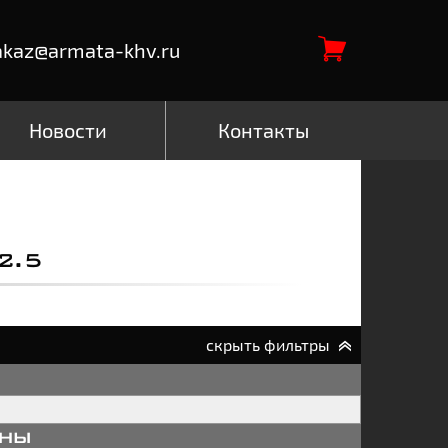
akaz@armata-khv.ru
Новости
Контакты
2.5
скрыть фильтры
аны