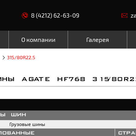
8 (4212) 62-63-09
z
О компании
Галерея
8
315/80R22.5
НЫ AGATE HF768 315/80R2
пы шин
Грузовые шины
пованные
стр