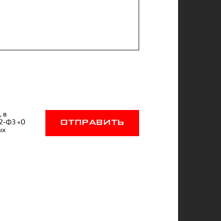
, в
52-ФЗ «О
ОТПРАВИТЬ
ых