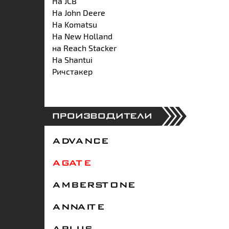
На JCB
На John Deere
На Komatsu
На New Holland
на Reach Stacker
На Shantui
Ричстакер
ПРОИЗВОДИТЕЛИ
ADVANCE
AGATE
AMBERSTONE
ANNAITE