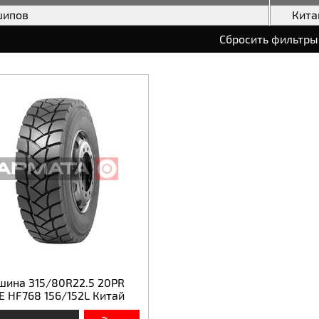
шипов
Кита
Сбросить фильтры
шина 315/80R22.5 20PR
E HF768 156/152L Китай