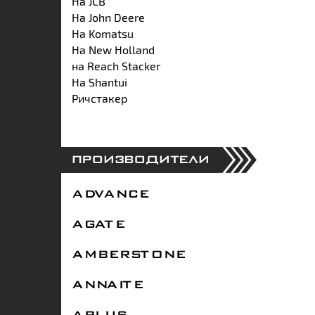
На JCB
На John Deere
На Komatsu
На New Holland
на Reach Stacker
На Shantui
Ричстакер
ПРОИЗВОДИТЕЛИ
ADVANCE
AGATE
AMBERSTONE
ANNAITE