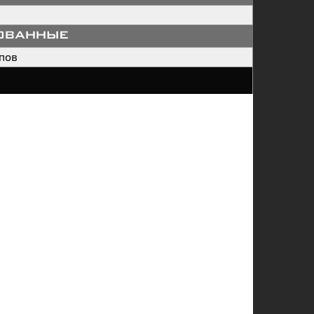
ованные
пов