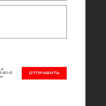
, в
52-ФЗ «О
ОТПРАВИТЬ
ых