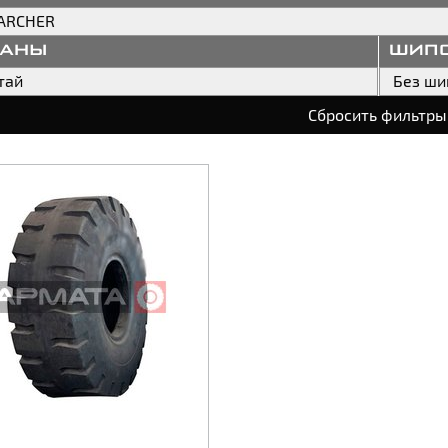
ARCHER
раны
шип
тай
Без ши
Сбросить фильтры