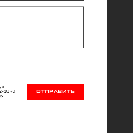
, в
52-ФЗ «О
ОТПРАВИТЬ
ых