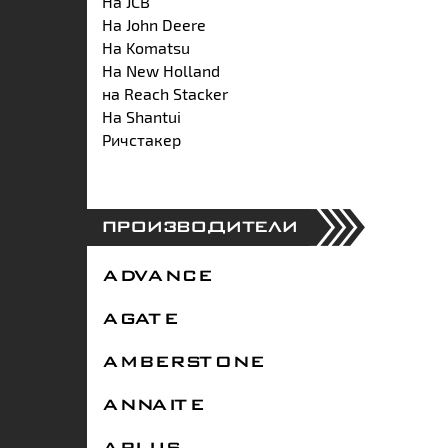
На JCB
На John Deere
На Komatsu
На New Holland
на Reach Stacker
На Shantui
Ричстакер
ПРОИЗВОДИТЕЛИ
ADVANCE
AGATE
AMBERSTONE
ANNAITE