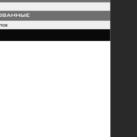
ованные
пов