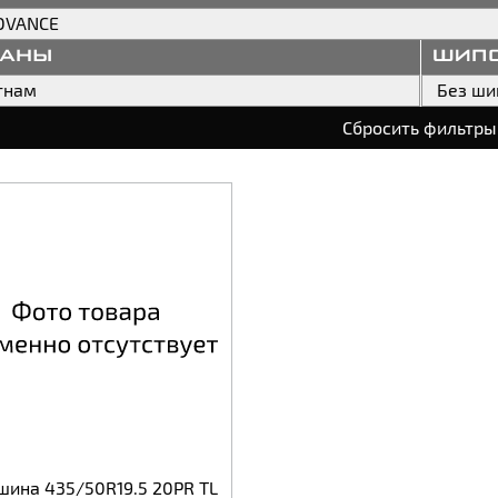
DVANCE
раны
шип
тнам
Без ши
Сбросить фильтры
шина 435/50R19.5 20PR TL