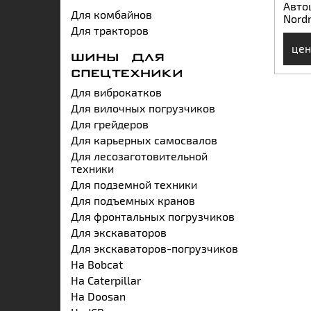
Авто
Для комбайнов
Nord
Для тракторов
цен
ШИНЫ ДЛЯ
СПЕЦТЕХНИКИ
Для виброкатков
Для вилочных погрузчиков
Для грейдеров
Для карьерных самосвалов
Для лесозаготовительной
техники
Для подземной техники
Для подъемных кранов
Для фронтальных погрузчиков
Для экскаваторов
Для экскаваторов-погрузчиков
На Bobcat
На Caterpillar
На Doosan