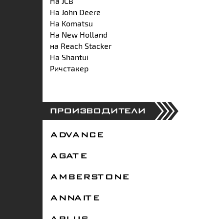
На JCB
На John Deere
На Komatsu
На New Holland
на Reach Stacker
На Shantui
Ричстакер
ПРОИЗВОДИТЕЛИ
ADVANCE
AGATE
AMBERSTONE
ANNAITE