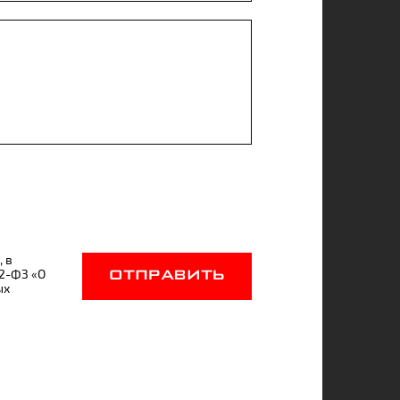
, в
52-ФЗ «О
ОТПРАВИТЬ
ых