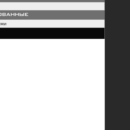
ованные
ами