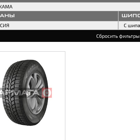
КАМА
раны
шип
ССИЯ
С шип
Сбросить фильтры