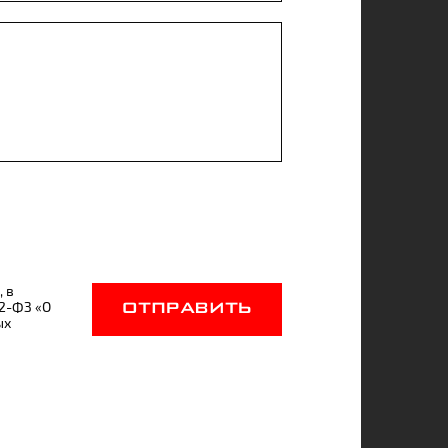
, в
52-ФЗ «О
ОТПРАВИТЬ
ых