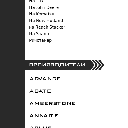
На JCB
На John Deere
На Komatsu
На New Holland
на Reach Stacker
На Shantui
Ричстакер
ПРОИЗВОДИТЕЛИ
ADVANCE
AGATE
AMBERSTONE
ANNAITE