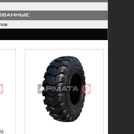
ованные
пов
4)