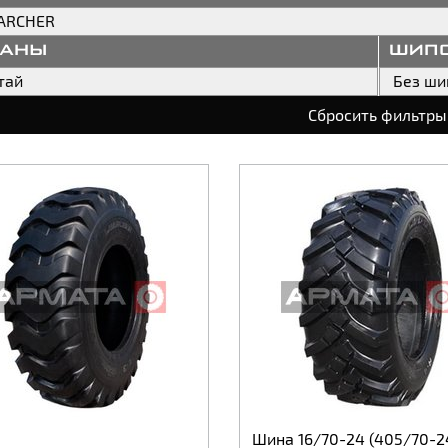
ARCHER
раны
шип
тай
Без ши
Сбросить фильтры
Шина 16/70-24 (405/70-2