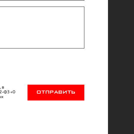
, в
52-ФЗ «О
ОТПРАВИТЬ
ых