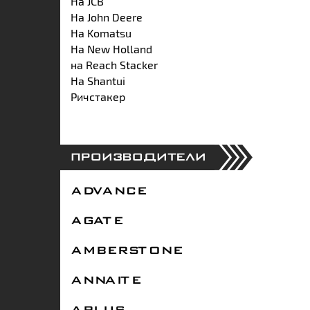
На JCB
На John Deere
На Komatsu
На New Holland
на Reach Stacker
На Shantui
Ричстакер
ПРОИЗВОДИТЕЛИ
ADVANCE
AGATE
AMBERSTONE
ANNAITE