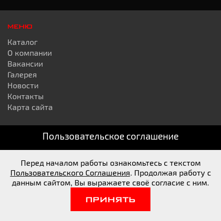
МЕНЮ
Каталог
О компании
Вакансии
Галерея
Новости
Контакты
Карта сайта
Пользовательское соглашение
КАТАЛОГ
Цепи
Диски
Перед началом работы ознакомьтесь с текстом
Грузовые шины
Пользовательского Соглашения
. Продолжая работу с
данным сайтом, Вы выражаете своё согласие с ним.
Легковые шины
Легкогрузовые шины
ПРИНЯТЬ
Сельхоз шины
Шины для спецтехники