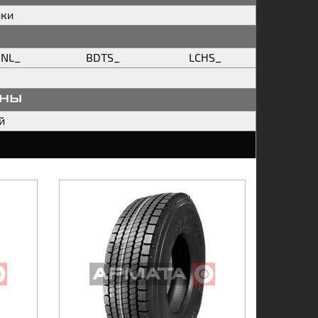
ики
1NL_
BDTS_
LCHS_
аны
й