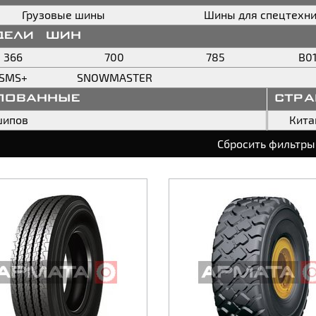
Грузовые шины
Шины для спецтехн
дели шин
366
700
785
B0
SMS+
SNOWMASTER
пованные
стр
шипов
Кита
Сбросить фильтры