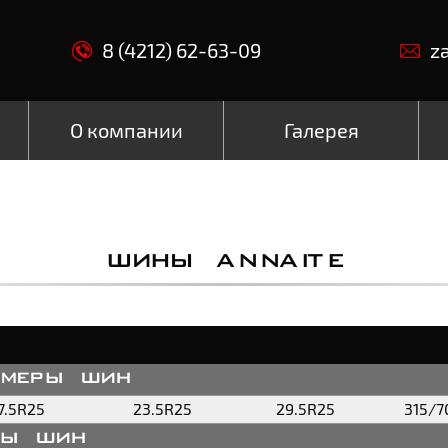
8 (4212) 62-63-09
z
О компании
Галерея
ШИНЫ ANNAITE
змеры шин
7.5R25
23.5R25
29.5R25
315/7
пы шин