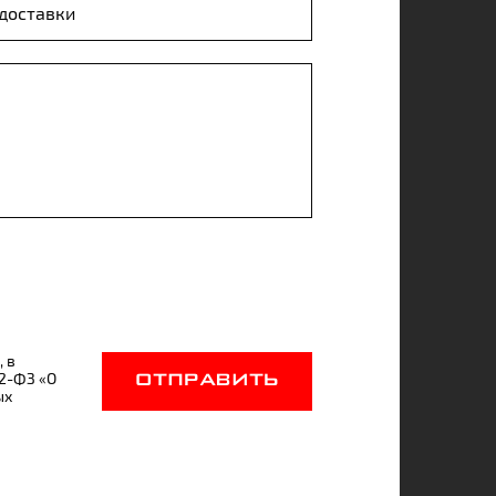
, в
52-ФЗ «О
ОТПРАВИТЬ
ых