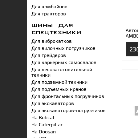
Для комбайнов
Для тракторов
ШИНЫ ДЛЯ
Авто
СПЕЦТЕХНИКИ
AMBE
Для виброкатков
Для вилочных погрузчиков
23
Для грейдеров
Для карьерных самосвалов
Для лесозаготовительной
техники
Для подземной техники
Для подъемных кранов
Для фронтальных погрузчиков
Для экскаваторов
Для экскаваторов-погрузчиков
На Bobcat
На Caterpillar
На Doosan