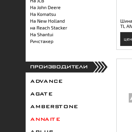
На JCB
На John Deere
На Komatsu
На New Holland
Шина
TL A
на Reach Stacker
На Shantui
цен
Ричстакер
ПРОИЗВОДИТЕЛИ
ADVANCE
AGATE
AMBERSTONE
ANNAITE