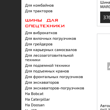
Шина 
Для комбайнов
MARC
Для тракторов
37
ШИНЫ ДЛЯ
СПЕЦТЕХНИКИ
Для виброкатков
Для вилочных погрузчиков
Для грейдеров
Для карьерных самосвалов
Для лесозаготовительной
техники
Для подземной техники
Для подъемных кранов
Для фронтальных погрузчиков
Для экскаваторов
Для экскаваторов-погрузчиков
На Bobcat
На Caterpillar
На Doosan
Авто
BKT 