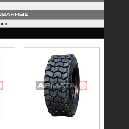
ованные
пов