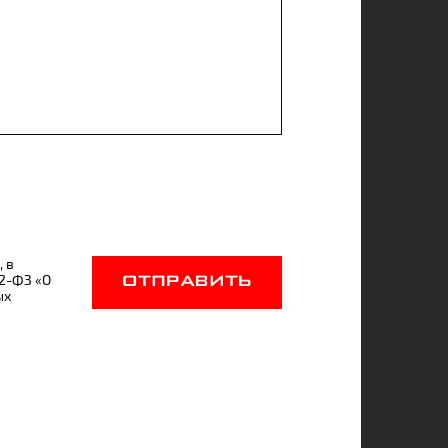
, в
52-ФЗ «О
ОТПРАВИТЬ
ых