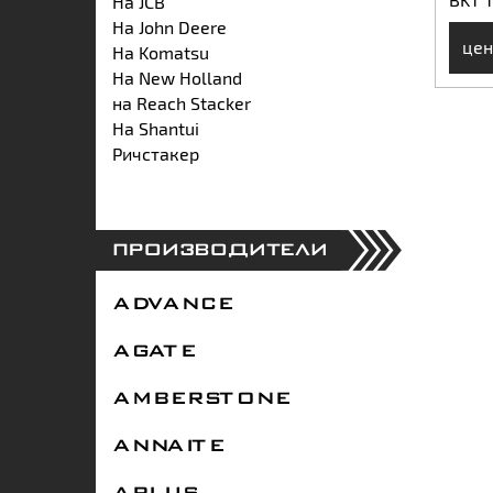
На JCB
На John Deere
цен
На Komatsu
На New Holland
на Reach Stacker
На Shantui
Ричстакер
ПРОИЗВОДИТЕЛИ
ADVANCE
AGATE
AMBERSTONE
ANNAITE