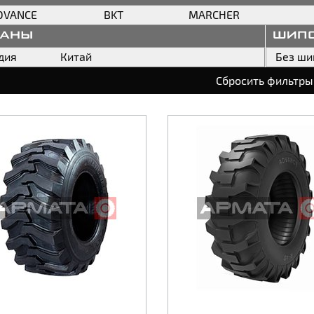
DVANCE
BKT
MARCHER
раны
шип
дия
Китай
Без ши
Сбросить фильтры