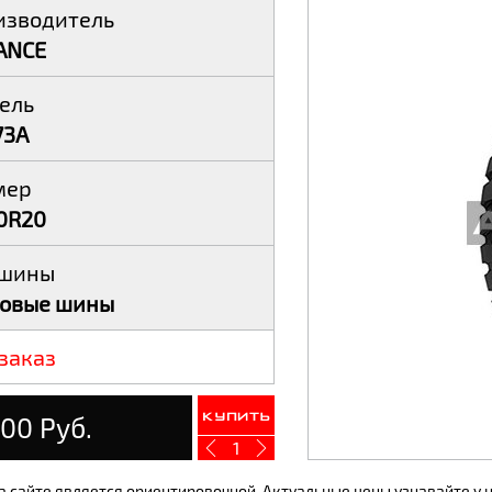
изводитель
ANCE
ель
73A
мер
0R20
 шины
зовые шины
заказ
00 Руб.
Купить
1
а сайте является ориентировочной. Актуальные цены узнавайте у