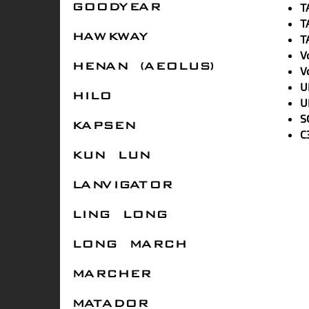
T
GOODYEAR
T
T
HAWKWAY
V
HENAN (AEOLUS)
V
U
HILO
U
S
KAPSEN
С
KUN LUN
LANVIGATOR
LING LONG
LONG MARCH
MARCHER
MATADOR