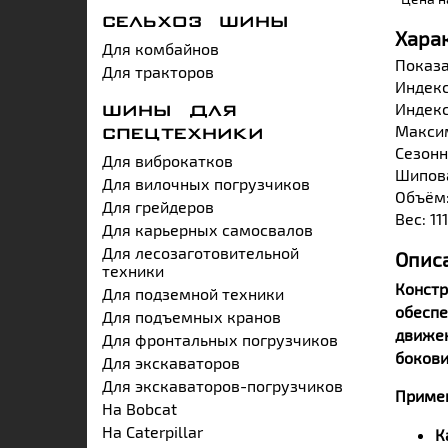
СЕЛЬХОЗ ШИНЫ
Хара
Для комбайнов
Показа
Для тракторов
Индекс
Индекс
ШИНЫ ДЛЯ
Максим
СПЕЦТЕХНИКИ
Сезонн
Для виброкатков
Шипова
Для вилочных погрузчиков
Объём:
Для грейдеров
Вес: 11
Для карьерных самосвалов
Для лесозаготовительной
Опис
техники
Констр
Для подземной техники
обеспе
Для подъемных кранов
движен
Для фронтальных погрузчиков
бокови
Для экскаваторов
Для экскаваторов-погрузчиков
Приме
На Bobcat
На Caterpillar
К