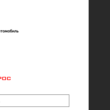
втомобиль
РОС