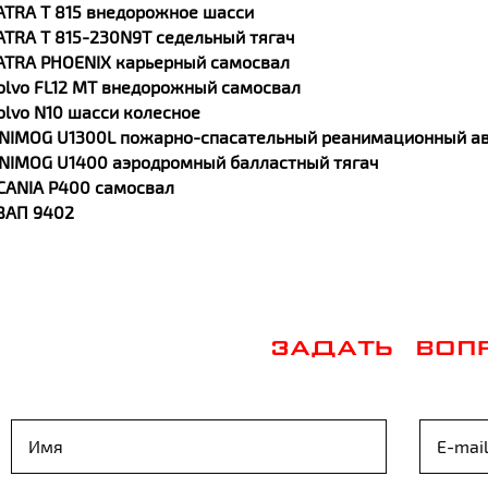
ATRA T 815 внедорожное шасси
ATRA T 815-230N9T седельный тягач
ATRA PHOENIX карьерный самосвал
olvo FL12 MT внедорожный самосвал
olvo N10 шасси колесное
NIMOG U1300L пожарно-спасательный реанимационный а
NIMOG U1400 аэродромный балластный тягач
CANIA P400 самосвал
ЗАП 9402
ЗАДАТЬ ВОП