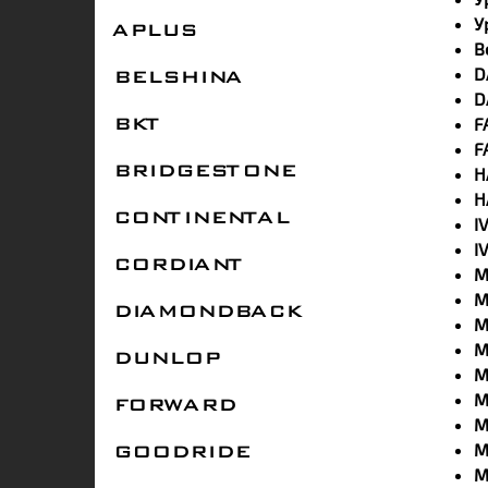
У
APLUS
B
D
BELSHINA
D
F
BKT
F
H
BRIDGESTONE
H
CONTINENTAL
I
I
CORDIANT
M
M
DIAMONDBACK
M
M
DUNLOP
M
M
FORWARD
M
M
GOODRIDE
M