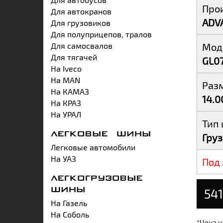
Про
Для автокранов
ADV
Для грузовиков
Для полуприцепов, тралов
Для самосвалов
Мод
Для тягачей
GL0
На Iveco
На MAN
Раз
На КАМАЗ
14.0
На КРАЗ
На УРАЛ
Тип
ЛЕГКОВЫЕ ШИНЫ
Гру
Легковые автомобили
На УАЗ
Под 
ЛЕГКОГРУЗОВЫЕ
541
ШИНЫ
На Газель
На Соболь
*Цена н