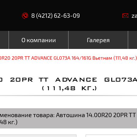
8 (4212) 62-63-09
z
О компании
Галерея
R20 20PR TT ADVANCE GL073A 164/161G Вьетнам (111,48 кг.)
0 20PR TT ADVANCE GL073A
(111,48 КГ.)
менование товара:
Автошина 14.00R20 20PR TT
,48 кг.)