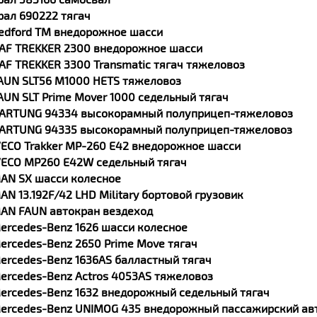
рал 690222 тягач
edford TM внедорожное шасси
AF TREKKER 2300 внедорожное шасси
AF TREKKER 3300 Transmatic тягач тяжеловоз
AUN SLT56 M1000 HETS тяжеловоз
AUN SLT Prime Mover 1000 седельный тягач
ARTUNG 94334 высокорамный полуприцеп-тяжеловоз
ARTUNG 94335 высокорамный полуприцеп-тяжеловоз
VECO Trakker MP-260 E42 внедорожное шасси
VECO MP260 E42W седельный тягач
AN SX шасси колесное
AN 13.192F/42 LHD Military бортовой грузовик
AN FAUN автокран вездеход
ercedes-Benz 1626 шасси колесное
ercedes-Benz 2650 Prime Move тягач
ercedes-Benz 1636AS балластный тягач
ercedes-Benz Actros 4053AS тяжеловоз
ercedes-Benz 1632 внедорожный седельный тягач
ercedes-Benz UNIMOG 435 внедорожный пассажирский ав