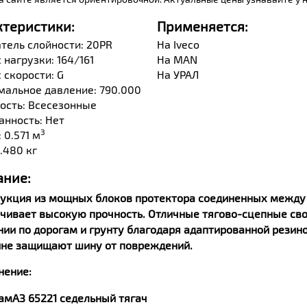
ктеристики:
Применяется:
тель слойности: 20PR
На Iveco
 нагрузки: 164/161
На MAN
 скорости: G
На УРАЛ
альное давление: 790.000
ость: Всесезонные
нность: Нет
3
 0.571 м
1.480 кг
ание:
укция из мощных блоков протектора соединенных между
чивает высокую прочность. Отличные тягово-сцепные свой
ии по дорогам и грунту благодаря адаптированной резин
не защищают шину от повреждений.
нение:
амАЗ 65221 седельный тягач