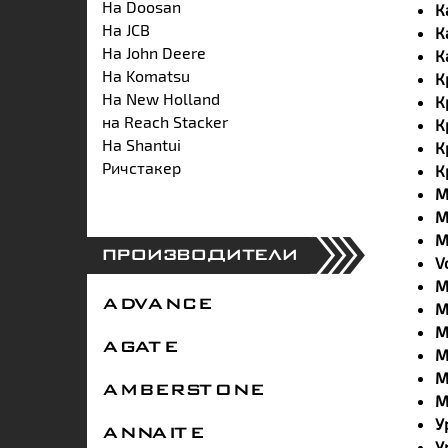
На Doosan
К
На JCB
К
На John Deere
К
На Komatsu
К
На New Holland
К
на Reach Stacker
К
На Shantui
К
Ричстакер
К
М
М
М
ПРОИЗВОДИТЕЛИ
V
М
ADVANCE
М
М
AGATE
М
М
AMBERSTONE
М
У
ANNAITE
У