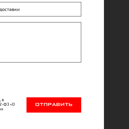
, в
52-ФЗ «О
ОТПРАВИТЬ
ых